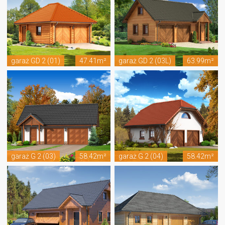
garaż GD 2 (01)
47.41m²
garaż GD 2 (03L)
63.99m²
garaż G 2 (03)
58.42m²
garaż G 2 (04)
58.42m²