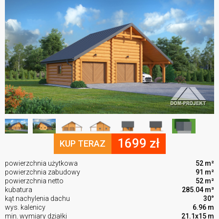
1699 zł
KUP TERAZ
powierzchnia użytkowa
52 m²
powierzchnia zabudowy
91 m²
powierzchnia netto
52 m²
kubatura
285.04 m³
kąt nachylenia dachu
30°
wys. kalenicy
6.96 m
min. wymiary działki
21.1x15 m