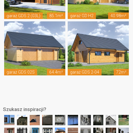
garaż GDS 2 (03L)
85.1m²
garaż GD H2
40.98m²
garaż GDS 02S
64.4m²
garaż GDS 2-04
72m²
Szukasz inspiracji?