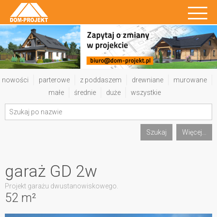
nowości
parterowe
z poddaszem
drewniane
murowane
małe
średnie
duże
wszystkie
Szukaj
Więcej...
garaż GD 2w
Projekt garażu dwustanowiskowego.
52 m²