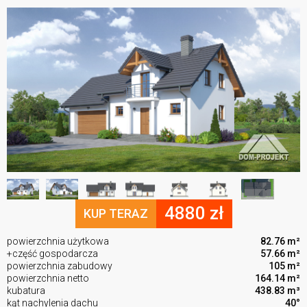
4880 zł
KUP TERAZ
powierzchnia użytkowa
82.76 m²
+część gospodarcza
57.66 m²
powierzchnia zabudowy
105 m²
powierzchnia netto
164.14 m²
kubatura
438.83 m³
kąt nachylenia dachu
40°