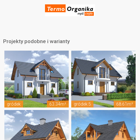
Projekty podobne i warianty
gródek
63.34m²
gródek 5
68.61m²