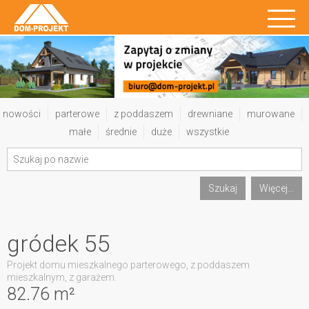
nowości
parterowe
z poddaszem
drewniane
murowane
małe
średnie
duże
wszystkie
Szukaj
Więcej...
gródek 55
Projekt domu mieszkalnego parterowego, z poddaszem
mieszkalnym, z garażem.
82.76 m²