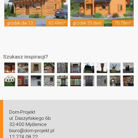
gródek dw 13
62.49m²
gródek 33 dws
70.78m²
Szukasz inspiracji?
Dom-Projekt
ul. Daszyńskiego 6b
32-400 Myślenice
biuro@dom-projekt.pl
12 274 08 22