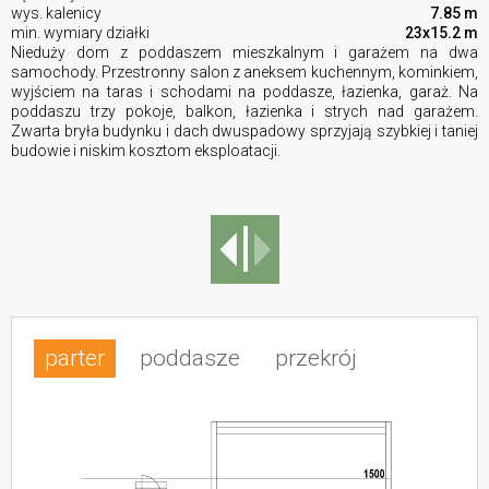
wys. kalenicy
7.85 m
min. wymiary działki
23x15.2 m
Nieduży dom z poddaszem mieszkalnym i garażem na dwa
samochody. Przestronny salon z aneksem kuchennym, kominkiem,
wyjściem na taras i schodami na poddasze, łazienka, garaż. Na
poddaszu trzy pokoje, balkon, łazienka i strych nad garażem.
Zwarta bryła budynku i dach dwuspadowy sprzyjają szybkiej i taniej
budowie i niskim kosztom eksploatacji.
parter
poddasze
przekrój