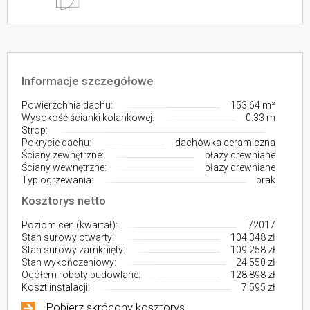
Informacje szczegółowe
Powierzchnia dachu:
153.64 m²
Wysokość ścianki kolankowej:
0.33 m
Strop:
Pokrycie dachu:
dachówka ceramiczna
Ściany zewnętrzne:
płazy drewniane
Ściany wewnętrzne:
płazy drewniane
Typ ogrzewania:
brak
Kosztorys netto
Poziom cen (kwartał):
I/2017
Stan surowy otwarty:
104.348 zł
Stan surowy zamknięty:
109.258 zł
Stan wykończeniowy:
24.550 zł
Ogółem roboty budowlane:
128.898 zł
Koszt instalacji:
7.595 zł
Pobierz skrócony kosztorys