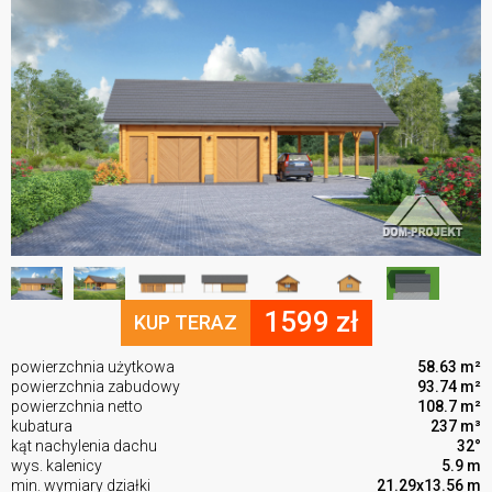
1599 zł
KUP TERAZ
powierzchnia użytkowa
58.63 m²
powierzchnia zabudowy
93.74 m²
powierzchnia netto
108.7 m²
kubatura
237 m³
kąt nachylenia dachu
32°
wys. kalenicy
5.9 m
min. wymiary działki
21.29x13.56 m