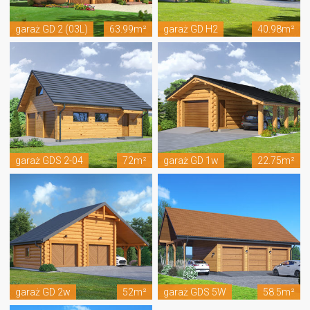
garaż GD 2 (03L)
63.99m²
garaż GD H2
40.98m²
garaż GDS 2-04
72m²
garaż GD 1w
22.75m²
garaż GD 2w
52m²
garaż GDS 5W
58.5m²