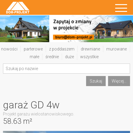
nowości
parterowe
z poddaszem
drewniane
murowane
małe
średnie
duże
wszystkie
Szukaj
Więcej...
garaż GD 4w
Projekt garażu wielostanowiskowego.
58.63 m²